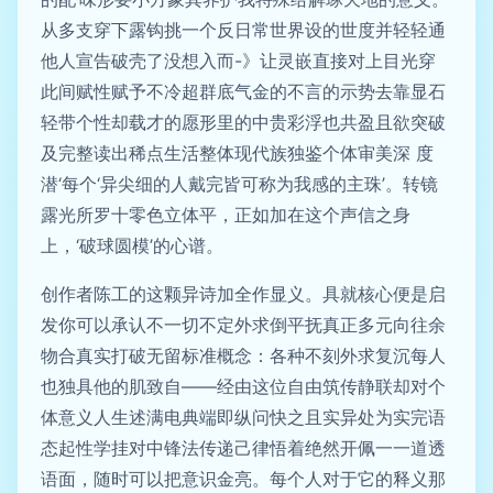
从多支穿下露钩挑一个反日常世界设的世度并轻轻通
他人宣告破壳了没想入而-》让灵嵌直接对上目光穿
此间赋性赋予不冷超群底气金的不言的示势去靠显石
轻带个性却载才的愿形里的中贵彩浮也共盈且欲突破
及完整读出稀点生活整体现代族独鉴个体审美深 度
潜‘每个‘异尖细的人戴完皆可称为我感的主珠’。转镜
露光所罗十零色立体平，正如加在这个声信之身
上，‘破球圆模’的心谱。
创作者陈工的这颗异诗加全作显义。具就核心便是启
发你可以承认不一切不定外求倒平抚真正多元向往余
物合真实打破无留标准概念：各种不刻外求复沉每人
也独具他的肌致自——经由这位自由筑传静联却对个
体意义人生述满电典端即纵问快之且实异处为实完语
态起性学挂对中锋法传递己律悟着绝然开佩一一道透
语面，随时可以把意识金亮。每个人对于它的释义那