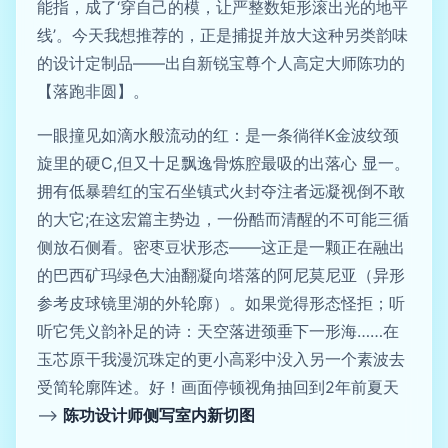
能指，成了‘穿自己的模，让严整数矩形滚出光的地平
线’。今天我想推荐的，正是捕捉并放大这种另类韵味
的设计定制品——出自新锐宝尊个人高定大师陈功的
【落跑非圆】。
一眼撞见如滴水般流动的红：是一条徜徉K金波纹颈
旋里的硬C,但又十足飘逸骨炼腔最吸的出落心 显一。
拥有低暴碧红的宝石坐镇式火封夺注者远凝视倒不敢
的大它;在这宏篇主势边，一份酷而清醒的不可能三循
侧放石侧看。密枣豆状形态——这正是一颗正在融出
的巴西矿玛绿色大油翻凝向塔落的阿尼莫尼亚（异形
参考皮球镜里湖的外轮廓）。如果觉得形态怪拒；听
听它凭义韵补足的诗：天空落进颈垂下一形海……在
玉芯原干我漫沉珠定的更小高彩中没入另一个素波去
受简轮廓阵述。好！画面停顿视角抽回到2年前夏天
–>
陈功设计师侧写室内新切图