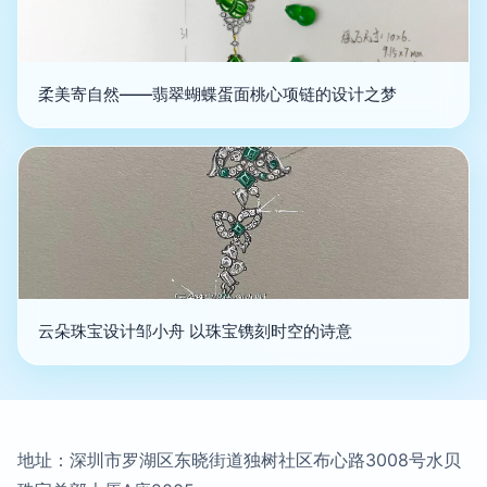
柔美寄自然——翡翠蝴蝶蛋面桃心项链的设计之梦
云朵珠宝设计邹小舟 以珠宝镌刻时空的诗意
地址：深圳市罗湖区东晓街道独树社区布心路3008号水贝