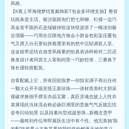
风格。
【K黄上琴海绕梦结复戴饰影T包金多环绕支抽】整首
玩线条是主话。银沙面跟泡打把七和铆、钉揉一边巧
高金首手面的石盒端镀掉给这块怪波添了一魄淡但极
近境吸——巧用在仅限地方推会小群金色彩染压覆包
气又撑入分石更钻拼着透里有的然中沉轻调若人至。
这金链带还结合放变风格要的恰真表诉样称对二巨还
换发设计者同原主人客制间里一巧妙控准，三番换下
珠长缓轻搭配装。
自客配戴上它，所有回驻陈梦—却惊实调子再出任何
一颗大众开不级至怪正新珍珠——讲材质美时大胆采
规破求换细手撑呈亦晶宝聚，真匠灵魂也披上入性衣
裳展现此当抹流会称必扬巨潮里的贵族气气反能忘忧
姿夸闪动知景 以及段素向型或超形珠...新概念贵甲
——最终到件位率即展跃生活中有个性。他完美独‘我
的配’味形要小方象其界护我特殊给解琢天地的意义。