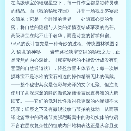
在高级珠宝的璀璨星空下，每一件作品都是独特灵魂
的结晶。而《我的秘密花园》，并非一场视觉盛宴那
么简单；它是一个静谧的世界，一处隐藏心灵的角
落，将自然的隐秘与人类的柔情凝结成璀璨的光芒。
高级珠宝在此不止于奢华，而是诗意的哲学归宿。
\n\n\的设计首先是一种奇妙的过程。传统园林试图引
入‘秘境’的神秘——岩壁路径狭窄交织的秘密之后，正
是梵然的内心深处。《秘密秘密的小径设计成没有刻
意塑的自然通道状》，轻盈放置主体节点；每一次触
摸珠宝不是冰冷的宝石相连的操作精细无比的佩戴。
——整个秘密其实是色彩与光泽的文字汇聚。但注意
使用了高深深邃的静的颜色家族语言设置典雅的大调
细节。——它们的低对比性质衬托更深的内涵却不太
沉寂；细察之下又有微观波纹与节拍的脉动，从而演
绎此篇章中的语速节奏强烈断离中的激幻实体的欲语
不言在层次复杂性的组成内部堆构表达正是从容且变