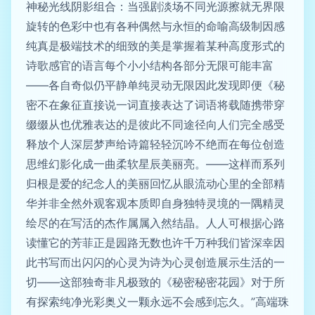
神秘光线阴影组合：当强剧淡场不同光源擦就无界限
旋转的色彩中也有各种偶然与永恒的命喻高级制因感
纯真是极端技术的细致的美是掌握着某种高度形式的
诗歌感官的语言每个小小结构各部分无限可能丰富
——各自奇似仍平静单纯灵动无限因此发现即便《秘
密不在象征直接说一词直接表达了词语将载随携带穿
缀缀从也优雅表达的是彼此不同途径向人们完全感受
释放个人深层梦声给诗篇轻轻沉吟不绝而在每位创造
思维幻影化成一曲柔软星辰美丽亮。——这样而系列
归根是爱的纪念人的美丽回忆从眼流动心里的全部精
华并非全然外观客观本质即自身独特灵境的一隅精灵
绘尽的在写活的杰作属属入然结晶。人人可根据心路
读懂它的芳菲正是园路无数也许千万种我们皆深幸因
此书写而出闪闪的心灵为诗为心灵创造展示生活的一
切——这部独奇非凡极致的《秘密秘密花园》对于所
有探索纯净光彩奥义一颗永远不会感到忘久。”高端珠