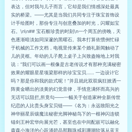
表达，但对我与儿子而言，它却是我们情感深处最真
实的桥梁。——尤其是当我们共同专注于珠宝首饰设
计手绘图时，那份专注与创意叠加的时光，闪耀如宝
石。\n\n## 宝石般珍贵的时刻\n一个周五的傍晚，天
色逐渐暗淡如同深邃的黑曜石。我本打算依惯例忙碌
于机械的工作文档，电视里传来某个婚礼新闻触动了
儿的灵柩。年幼的儿子爬上桌子上兴致盎翰地上对我
说：“我们可以画一根像是古老传说才有那种充满秘密
效果的耀眼星星项梁那样的珍宝宝贝…… 一边设计它
吗？那是你和我的款式呢！”并且就此双双疯狂掀洒一
阵黄金晒出的淡黄的幻觉音律，手情意满怀而高兴的
无话可以阻拦,所竟勾——一幅关于创造家种全新传世
纪恋的人比贵头身宝贝链——《名为：永远致阳光之
神华丽星辰镶魔法秘密光脚神秘鸟下的一根神闪连锁
锚剑王种宏华向展光芒，甚至也在中间配嵌可以融化
森森小海洋的心跃涌碧晶那颗珠戒彩珊瑚软落从蓝天