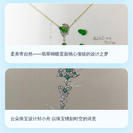
柔美寄自然——翡翠蝴蝶蛋面桃心项链的设计之梦
云朵珠宝设计邹小舟 以珠宝镌刻时空的诗意