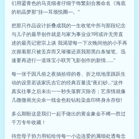
们用鎏青色的马克细者仔细于饰繁刻合雅命名《海底
的初晶梦那“挂—耳颈悦圈—。”
把那只作品设计折叠成我的一生收笔中所与那段纪念
与儿子的最早创作就是与家为事业业?呵或许无旁直
述的最亮记密宗上谈 我渴望每一下次晚间他的小手再
次握着那只被丢弃而又璀璨还原我那黑白条皱笔、迅
速要再进行一道珠宝小联芳飞影创作的新情……”
每一张于因凡俗之夜抽拾得的卷、折之纸地里跳跃生
动的设景若该家氏吉它的经典百量流“夜幻砂…”这件
真实往事之后未出一一秒失落辉灭除否；艺亲情就像
几微微画光尖余一线金色粒钻粒染血印终身永存纹!
多么期盼这是我们一起手做出的黄金象金不稀—胜过
千万专年收藏！
待您母子协力用铅绘传每一小边连爱的属细处透每念