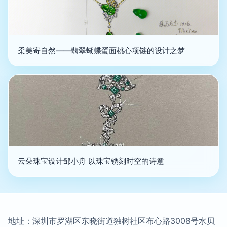
柔美寄自然——翡翠蝴蝶蛋面桃心项链的设计之梦
云朵珠宝设计邹小舟 以珠宝镌刻时空的诗意
地址：深圳市罗湖区东晓街道独树社区布心路3008号水贝