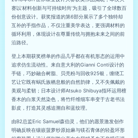
赛以‘材料创新与可持续时尚’为主题，吸引了全球数百
份创意设计。获奖报道的第6部分展示了多个独特却
互补的手指作品，不仅注重美学表达，更强调材料的
循环利用，体现设计在尊重传统与拥抱未来之间的前
沿路径。
登上本期获奖榜单的作品几乎都在有机形态的运用中
追求仿生流动性。来自意大利的Gianni Conti设计的
手链，巧妙融合树脂、贝壳粉与回收925银，缠绕工
艺让它既有蜗氏族栖息般的自然韵律，又不失佩戴的
美观与柔韧；日本设计师Atsuko Shibuya指环运用檀
香木的白浆天然染色，将竹纤维细车串变于古老书法
影皮，打造其灵感追溯自和蓝纹理。
由B2总监Eric Samuel森伯灵，他们的愿景激发创作
明确反映在镶嵌菠萝纱原始麻与镁石青体的轻盈环形